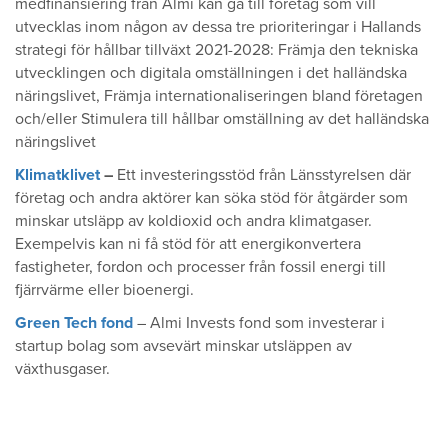
medfinansiering från Almi kan gå till företag som vill
utvecklas inom någon av dessa tre prioriteringar i Hallands
strategi för hållbar tillväxt 2021-2028: Främja den tekniska
utvecklingen och digitala omställningen i det halländska
näringslivet, Främja internationaliseringen bland företagen​
och/eller Stimulera till hållbar omställning av det halländska
näringslivet​
Klimatklivet
–
Ett investeringsstöd från Länsstyrelsen där
företag och andra aktörer kan söka stöd för åtgärder som
minskar utsläpp av koldioxid och andra klimatgaser.
Exempelvis kan ni få stöd för att energikonvertera
fastigheter, fordon och processer från fossil energi till
fjärrvärme eller bioenergi.
Green Tech fond
– Almi Invests fond som investerar i
startup bolag som avsevärt minskar utsläppen av
växthusgaser.