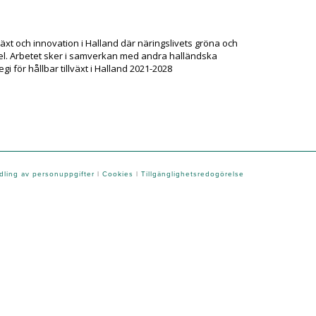
växt och innovation i Halland där näringslivets gröna och
 del. Arbetet sker i samverkan med andra halländska
tegi för hållbar tillväxt i Halland 2021-2028
ling av personuppgifter
|
Cookies
|
Tillgänglighetsredogörelse