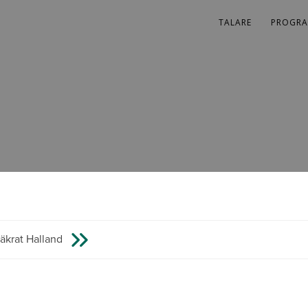
TALARE
PROGR
säkrat Halland