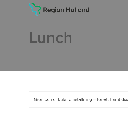
Lunch
Inläggsnavigering
Grön och cirkulär omställning – för ett framtids